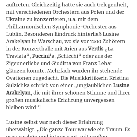
auftreten. Gleichzeitig hatte sie auch Gelegenheit,
mit verschiedenen Orchestern aus Polen und der
Ukraine zu konzertieren, u.a. mit dem
Philharmonischen Symphonie-Orchester aus
Lublin. Besonderen Eindruck hinterließ Lusine
Arakelyan in Warschau, wo sie vor 1200 Zuhörern
in der Konzerthalle mit Arien aus
Verdis
„La
Traviata“,
Puccini’s
,,Schicchi“ oder aus der
Zigeunerliebe und Giuditta von Franz Lehar
glänzen konnte. Mehrfach wurden ihr stehende
Ovationen zugedacht. Die Musikkritikerin Kristina
Sulzichka schrieb von einer „unglaublichen
Lusine
Arakelyan
, die mit ihrer schönen Stimme und ihrer
großen musikalische Erfahrung unvergessen
bleiben wird“!
Lusine selbst war nach dieser Erfahrung
überwältigt. „Die ganze Tour war wie ein Traum. Es
war so schön und interessant, mit großen