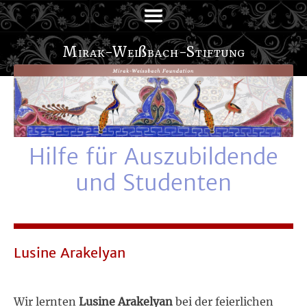
Mirak-Wei
ß
bach-Stiftung
Hilfe für Auszubildende
und Studenten
Lusine Arakelyan
Wir lernten
Lusine Arakelyan
bei der feierlichen