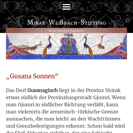
Mirak-Wei
ß
bach-Stiftung
„Gusana Sonnen“
Das Dorf
Gusanagiuch
liegt in der Provinz Shirak
etwas südlich der Provinzhauptstadt Gjumri. Wenn
man Gjumri in südlicher Richtung verläßt, kann
man vielerorts die armenisch-türkische Grenze
ausmachen, die man leicht an den Wachttürmen
und Grenzbefestigungen erkennt. Schon bald wird
der Fluß Akhurjan sichtbar, der eine Schlucht